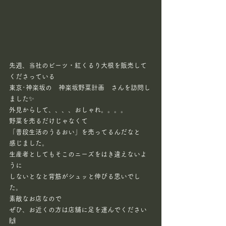
先週、当社のビーツ・紅くるり大根を販売して
くださっている
東京･神楽坂の　神楽坂野菜計画　さんを訪問し
ました✨
外見からして、、、、おしゃれ。。。。
野菜を売るだけじゃなくて
「普段生活のうるおい」を売ってるんだなと
感じました。
生産者としてもそこのニーズをはき違えないよ
うに
しないとなと背筋がシュッと伸びる思いでし
た。
素敵なお店なので
ぜひ、お近くの方は店舗に足を運んでください
🙌