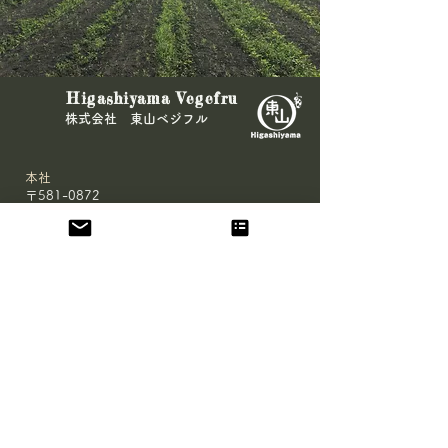
＼ビーツ120kg、受取拒
🌾農林水産大臣
Higashiyama Vegefru
否！／
きた🥕
​株式会社 東山ベジフル
本社
〒581-0872
大阪府八尾市郡川4-135
鹿児島農場
〒893-1602
鹿児島県鹿屋市
串良町有里8591-97 D棟
HOME
会社概要
鹿児島 農場
大阪 農場
有機JAS認証 取得サポート