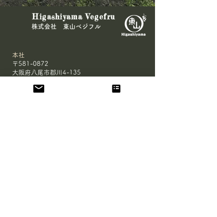
Higashiyama Vegefru
​株式会社 東山ベジフル
本社
〒581-0872
大阪府八尾市郡川4-135
鹿児島農場
〒893-1602
鹿児島県鹿屋市
串良町有里8591-97 D棟
HOME
会社概要
鹿児島 農場
大阪 農場
有機JAS認証 取得サポート
お問合せ
​
メディア取材について