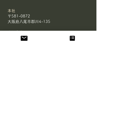
本社
〒581-0872
大阪府八尾市郡川4-135
鹿児島農場
〒893-1602
鹿児島県鹿屋市
串良町有里8591-97 D棟
HOME
会社概要
鹿児島 農場
大阪 農場
有機JAS認証 取得サポート
お問合せ
​
メディア取材について
プライバシーポリシー