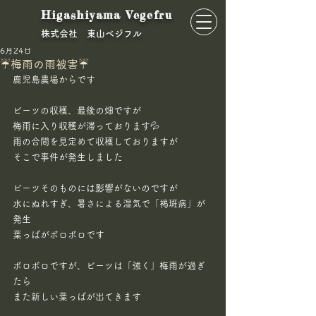
Higashiyama Vegefru
​株式会社 東山ベジフル
kurino8
6月24日
☔梅雨の雨被害☔
鹿児島農場からです
ビーツの収穫、最後の畑ですが
梅雨に入り収穫が滞っております💦
雨の合間を見定めて収穫しておりますが
そこで事件が発生しました
ビーツそのものには影響がないのですが
水にぬれすぎ、暑さによる湿気で「褐斑病」が
発生
葉っぱがボロボロです
ボロボロですが、ビーツは「強く」梅雨が過ぎ
たら
また新しい葉っぱが出てきます