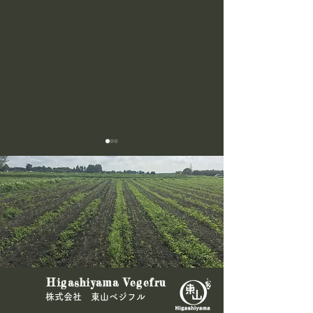
緑肥の刈込
🍠リベンジ紫サ
Higashiyama Vegefru
🍠
​株式会社 東山ベジフル