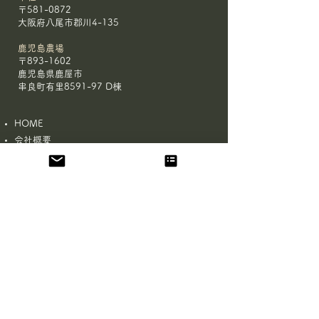
〒581-0872
大阪府八尾市郡川4-135
鹿児島農場
〒893-1602
鹿児島県鹿屋市
串良町有里8591-97 D棟
HOME
会社概要
鹿児島 農場
大阪 農場
有機JAS認証 取得サポート
お問合せ
​
メディア取材について
プライバシーポリシー
お問合せフォーム
姓