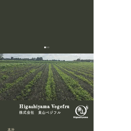
緑肥の刈込
🍠リベンジ紫サ
Higashiyama Vegefru
🍠
​株式会社 東山ベジフル
本社