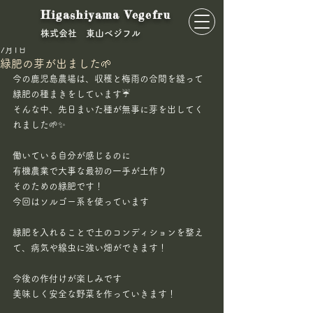
Higashiyama Vegefru
​株式会社 東山ベジフル
kurino8
7月1日
緑肥の芽が出ました🌱
今の鹿児島農場は、収穫と梅雨の合間を縫って
緑肥の種まきをしています☔️
そんな中、先日まいた種が無事に芽を出してく
れました🌱✨
働いている自分が感じるのに
有機農業で大事な最初の一手が土作り
そのための緑肥です！
今回はソルゴー系を使っています
緑肥を入れることで土のコンディションを整え
て、病気や線虫に強い畑ができます！
今後の作付けが楽しみです
美味しく安全な野菜を作っていきます！