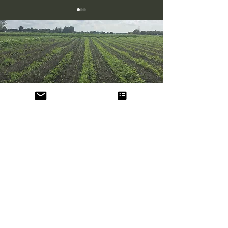
＼ビーツ120kg、受取拒
🌾農林水産大臣
Higashiyama Vegefru
否！／
きた🥕
​株式会社 東山ベジフル
本社
〒581-0872
大阪府八尾市郡川4-135
鹿児島農場
〒893-1602
鹿児島県鹿屋市
串良町有里8591-97 D棟