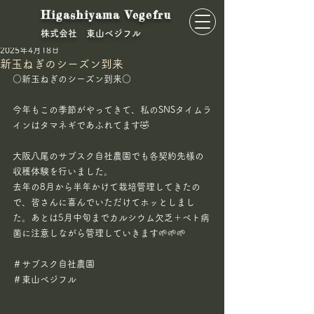
Higashiyama Vegefru
​株式会社 東山ベジフル
東山ベジフル
2025年4月18日
新玉ねぎのシーズン到来
○新玉ねぎのシーズン到来○
今年もこの季節がやってきて、私のSNSタイムラ
インはタマネギであふれてます🤣
大阪八尾のサブスク自社農園でも各契約先様の
収穫体験を行いました。
去年の8月から半年かけて栽培管理してきたの
で、皆さんに喜んでいただけてホッとしまし
た。あとは5月中旬までカルシウム欠乏＋ベト病
菌に注意しながら管理していきます🌱🌱🌱
＃サブスク自社農園
＃東山べジフル