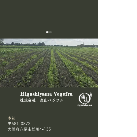
＼ビーツ120kg、受取拒
🌾農林水産大臣
Higashiyama Vegefru
否！／
きた🥕
​株式会社 東山ベジフル
本社
〒581-0872
大阪府八尾市郡川4-135