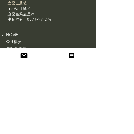
鹿児島農場
〒893-1602
鹿児島県鹿屋市
串良町有里8591-97 D棟
HOME
会社概要
鹿児島 農場
大阪 農場
有機JAS認証 取得サポート
お問合せ
​
メディア取材について
プライバシーポリシー
お問合せフォーム
姓
名