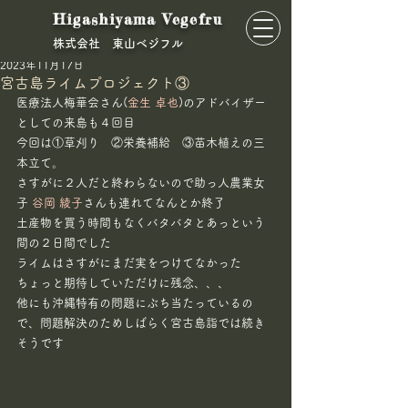
Higashiyama Vegefru
​株式会社 東山ベジフル
東山ベジフル
2023年11月17日
宮古島ライムプロジェクト③
医療法人梅華会さん(
金生 卓也
)のアドバイザー
としての来島も４回目
今回は①草刈り　②栄養補給　③苗木植えの三
本立て。
さすがに２人だと終わらないので助っ人農業女
子 
谷岡 綾子
さんも連れてなんとか終了
土産物を買う時間もなくバタバタとあっという
間の２日間でした
ライムはさすがにまだ実をつけてなかった
ちょっと期待していただけに残念、、、
他にも沖縄特有の問題にぶち当たっているの
で、問題解決のためしばらく宮古島詣では続き
そうです