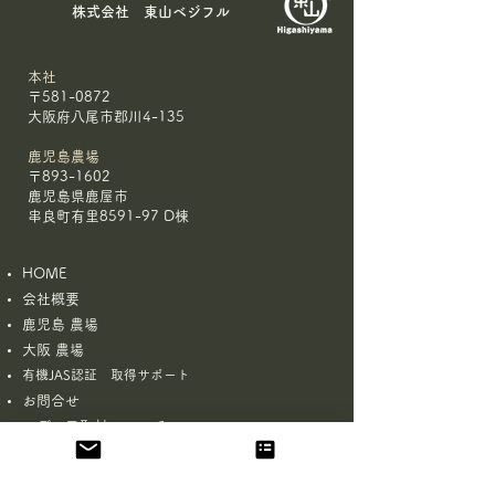
​株式会社 東山ベジフル
本社
〒581-0872
大阪府八尾市郡川4-135
鹿児島農場
〒893-1602
鹿児島県鹿屋市
串良町有里8591-97 D棟
HOME
会社概要
鹿児島 農場
大阪 農場
有機JAS認証 取得サポート
お問合せ
​
メディア取材について
プライバシーポリシー