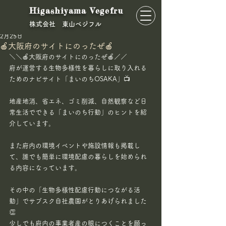
Higashiyama Vegefru
​株式会社 東山ベジフル
東山ベジフル
2月25日
🍎大阪府のサイトにのったぜ🍎
＼＼🍎大阪府のサイトにのったぜ🍎／／
府が運営する生物多様性を暮らしに取り入れる
ためのナビサイト「まいのちOSAKA」📺
地産地消、省エネ、ゴミ削減、自然観察など日
常生活でできる「まいのち行動」のヒントを紹
介しています。
また府内の環境イベントや施設情報も掲載し
て、誰でも簡単に環境配慮の暮らしを始められ
る内容になっています。
その中の「生物多様性配慮行動につながる活
動」でサブスク自社農園がとりあげられました
👏
少しでも府内の事業者産の眼につくことを願っ