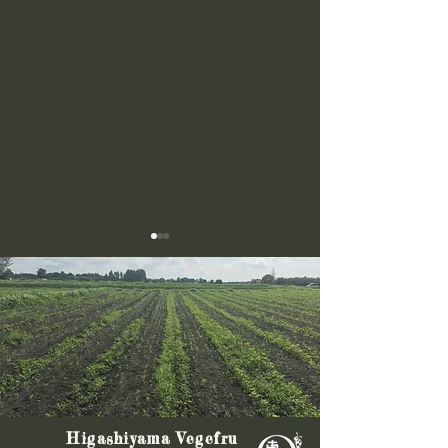
＼ビーツ120kg、受取拒
🌾農林水産大臣
Higashiyama Vegefru
否！／
きた🥕