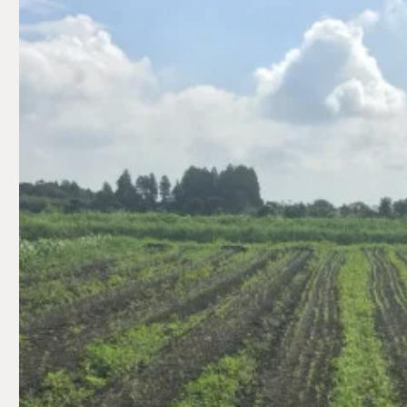
サブスク自社農園 通信2026
＼ビーツ1
年7月号🐌🐌🐌
／