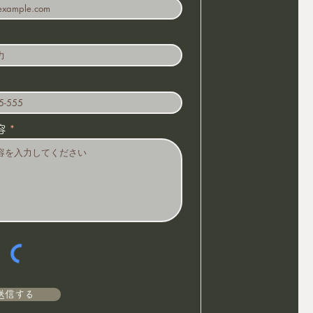
容
送信する