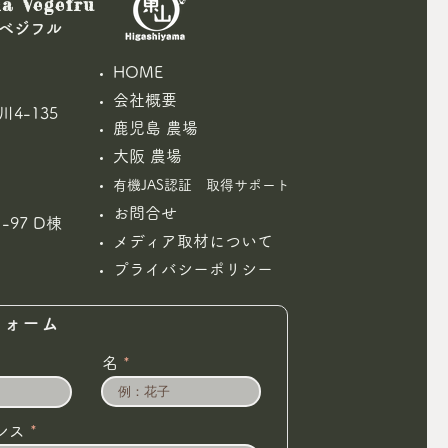
a Vegefru
山ベジフル
HOME
会社概要
4-135
鹿児島 農場
きた
大阪 農場
有機JAS認証 取得サポート
お問合せ
-97 D棟
​
メディア取材について
プライバシーポリシー
フォーム
名
レス