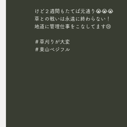
けど２週間もたてば元通り😭😭😭
草との戦いは永遠に終わらない！
地道に管理仕事をこなしてます😢
＃草刈りが大変 
＃東山べジフル