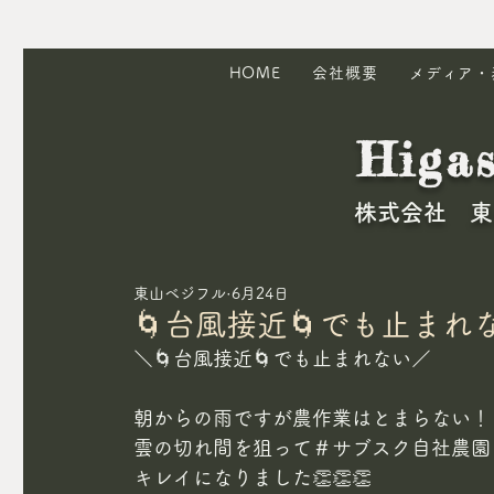
HOME
会社概要
メディア・
Higa
​株式会社 
東山ベジフル
6月24日
🌀台風接近🌀でも止まれ
＼🌀台風接近🌀でも止まれない／
朝からの雨ですが農作業はとまらない！
雲の切れ間を狙って＃サブスク自社農園
キレイになりました👏👏👏