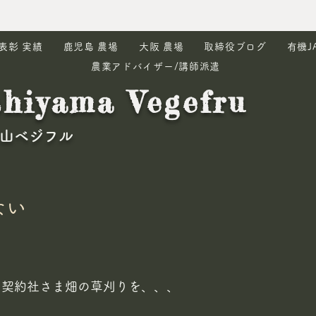
表彰 実績
鹿児島 農場
大阪 農場
取締役ブログ
有機J
農業アドバイザー/講師派遣
shiyama Vegefru
東山ベジフル
ない
 契約社さま畑の草刈りを、、、