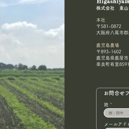
Higashiyam
​株式会社 東
本社
〒581-0872
大阪府八尾市郡川
20kg、受取拒否！
🌾農林水産大臣にあって
鹿児島農場
〒893-1602
🥕
鹿児島県鹿屋市
串良町有里8591
お問合せ
姓
メールアド