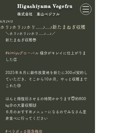
Higashiyama Vegefru
​株式会社 東山ベジフル
東山ベジフル
6月24日
ホリ♪ホリ♪♪ホリ......♪....♪新たまねぎ収穫
＼ホリ♪ホリ♪♪ホリ......♪....♪／
新たまねぎ収穫😎
#kimiyuグローバル
 様分がキレイに仕上がりま
した👏
2025年８月に耕作放棄地を新たに300㎡契約し
ていただき、そこから10か月。やっと収穫まで
これた😢
ほんと畑復旧させるの時間かかります😇約800
㎏分の大量収穫🙌
６月のおすすめメニューになるのでみなさん是
非食べに行ってください
#ベラボッカ阪急梅田