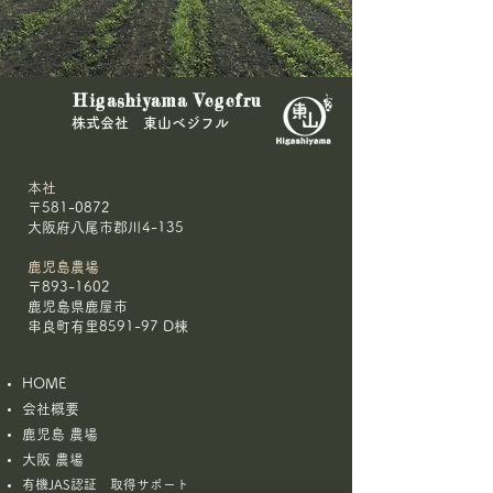
＼ビーツ120kg、受取拒
🌾農林水産大臣
Higashiyama Vegefru
否！／
きた🥕
​株式会社 東山ベジフル
本社
〒581-0872
大阪府八尾市郡川4-135
鹿児島農場
〒893-1602
鹿児島県鹿屋市
串良町有里8591-97 D棟
HOME
会社概要
鹿児島 農場
大阪 農場
有機JAS認証 取得サポート