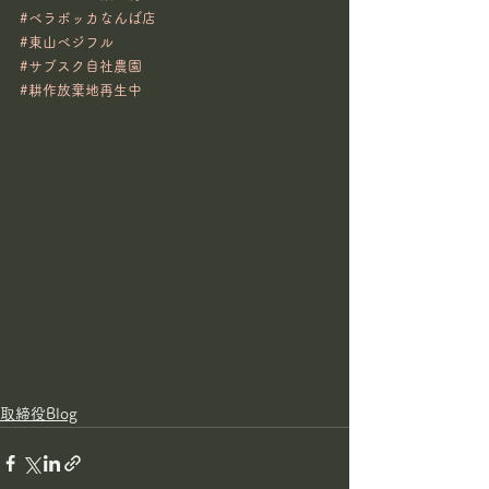
#ベラボッカなんば店
#東山ベジフル
#サブスク自社農園
#耕作放棄地再生中
取締役Blog