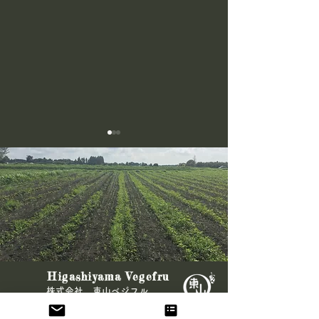
＼ビーツ120kg、受取拒
🌾農林水産大臣
Higashiyama Vegefru
否！／
きた🥕
​株式会社 東山ベジフル