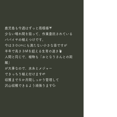
鹿児島も今週はずっと雨模様☔
少ない晴れ間を狙って、作業委託されている
パパイヤの植えつけです。
今は３０cmにも満たない小さな苗ですが
半年で高さ３Mを超える生育の速さ🪴
人間と同じで、植物も「おとなりさんとの距
離」
が大事なので、水糸とメジャー
できっちり植え付けます🌱
収獲まで５か月間しっかり管理して
沢山収穫できるよう頑張ります💦