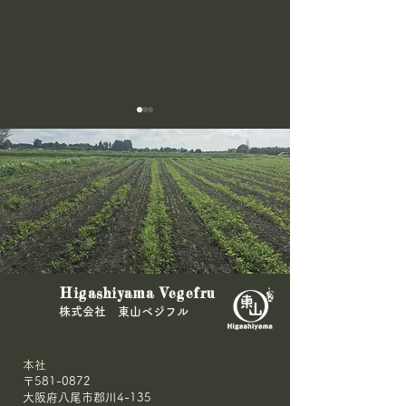
＼ビーツ120kg、受取拒
🌾農林水産大臣
Higashiyama Vegefru
否！／
きた🥕
​株式会社 東山ベジフル
本社
〒581-0872
大阪府八尾市郡川4-135