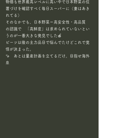
物価も世界最高レベルに高い中で日本野菜の位
置づけを確認すべく毎日スーパーに（妻はあき
れてる）
そのなかでも、日本野菜＝高安全性・高品質　
の認識で　「高鮮度」は求められていないとい
うのが一番大きな発見でした🍎
ビーツ以後の主力品目で悩んでたけどこれで覚
悟が決まった。
🍠　あとは量産計画を立てるだけ。目指せ海外
🚢