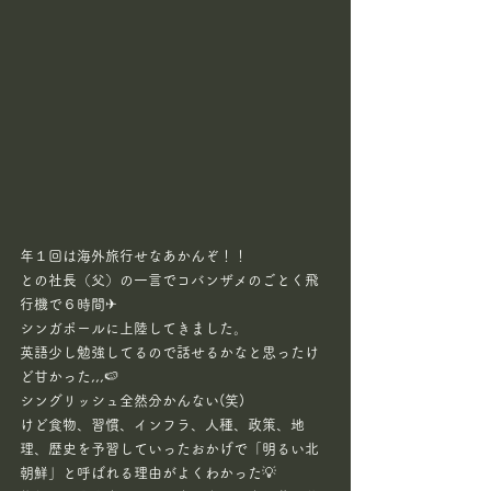
年１回は海外旅行せなあかんぞ！！
との社長（父）の一言でコバンザメのごとく飛
行機で６時間✈
シンガポールに上陸してきました。
英語少し勉強してるので話せるかなと思ったけ
ど甘かった,,,🍉
シングリッシュ全然分かんない(笑)
けど食物、習慣、インフラ、人種、政策、地
理、歴史を予習していったおかげで「明るい北
朝鮮」と呼ばれる理由がよくわかった💡