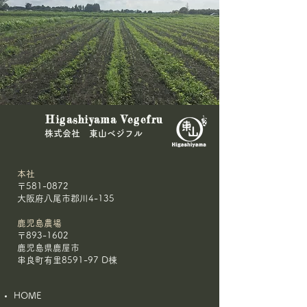
＼ビーツ120kg、受取拒
🌾農林水産大臣
Higashiyama Vegefru
否！／
きた🥕
​株式会社 東山ベジフル
本社
〒581-0872
大阪府八尾市郡川4-135
鹿児島農場
〒893-1602
鹿児島県鹿屋市
串良町有里8591-97 D棟
HOME