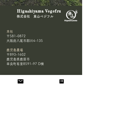
＼ビーツ120kg、受取拒
🌾農林水産大臣
Higashiyama Vegefru
否！／
きた🥕
​株式会社 東山ベジフル
本社
〒581-0872
大阪府八尾市郡川4-135
鹿児島農場
〒893-1602
鹿児島県鹿屋市
串良町有里8591-97 D棟
HOME
会社概要
鹿児島 農場
大阪 農場
有機JAS認証 取得サポート
お問合せ
​
メディア取材について