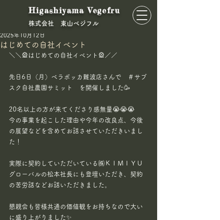
Higashiyama Vegefru
​株式会社 東山ベジフル
東山ベジフル
2025年10月12日
はじめての自社イベント
＼＼🎡はじめての自社イベント🎡／／
先日6日（月）ベラボッカ難波店さんで　＃サブ
スク自社農園サミット　を開催しました🥳
20名以上の方が来てくださり感無量😭😭😭
今の事業を起こした理由や今年の改良点、今後
の展望などを含めてお話させていただきいまし
た！
実際に契約していただいている㈱ＫＩＭＩＹＵ
グローバルの松本社長にも登壇いただき、契約
の苦労話などお話いただきました。
懇親会も皆様共通の価値観をお持ちなので大い
に盛り上がりました✨